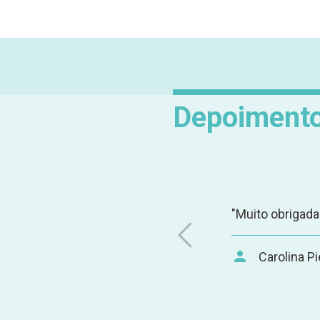
Depoiment
erno. Tem muitas coisas que eu
 bacana, gostei muito! Vou
nossos processos, pois gostei
"Muito obrigada
Carolina Pi