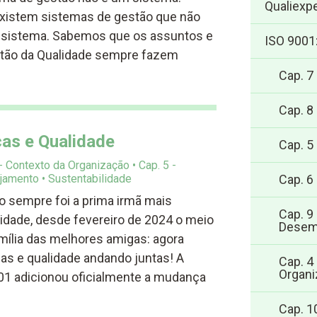
Qualiexpe
existem sistemas de gestão que não
sistema. Sabemos que os assuntos e
ISO 9001
stão da Qualidade sempre fazem
Cap. 7
Cap. 8
as e Qualidade
Cap. 5
 - Contexto da Organização
Cap. 5 -
ejamento
Sustentabilidade
Cap. 6
o sempre foi a prima irmã mais
Cap. 9
idade, desde fevereiro de 2024 o meio
Desem
mília das melhores amigas: agora
s e qualidade andando juntas! A
Cap. 4
Organi
1 adicionou oficialmente a mudança
Cap. 1