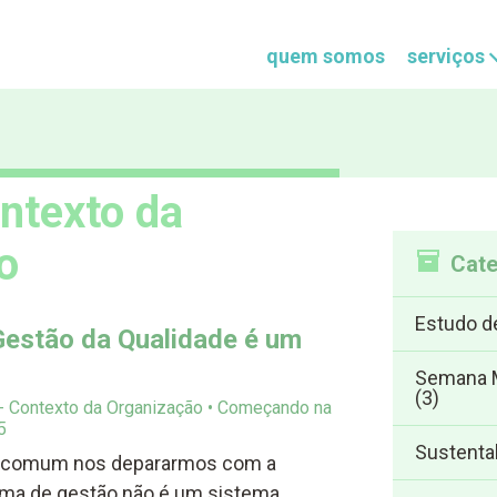
quem somos
serviços
ntexto da
o
Cate
Estudo d
Gestão da Qualidade é um
Semana M
(3)
 - Contexto da Organização
Começando na
5
Sustenta
a é comum nos depararmos com a
tema de gestão não é um sistema.