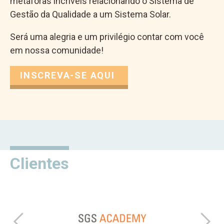
metáforas incríveis relacionando o Sistema de
Gestão da Qualidade a um Sistema Solar.
Será uma alegria e um privilégio contar com você
em nossa comunidade!
INSCREVA-SE AQUI
*
Email
*
Conteúdo
indicates
gratuito
required
Seu nome
Nome
Clientes
Seu e-mail
Qualiexpert está atenta a Lei Geral de Proteção de
Dados!