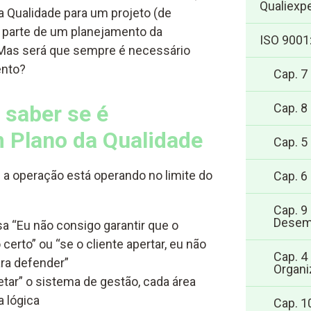
Qualiexpe
 Qualidade para um projeto (de
z parte de um planejamento da
ISO 9001
 Mas será que sempre é necessário
ento?
Cap. 7
 saber se é
Cap. 8
 Plano da Qualidade
Cap. 5
 a operação está operando no limite do
Cap. 6
Cap. 9
Desem
a “Eu não consigo garantir que o
o certo” ou “se o cliente apertar, eu não
Cap. 4
ara defender”
Organi
tar” o sistema de gestão, cada área
 lógica
Cap. 1