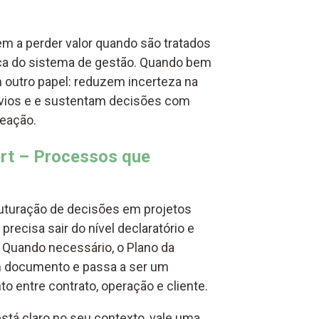
m a perder valor quando são tratados
ca do sistema de gestão. Quando bem
 outro papel: reduzem incerteza na
vios e e sustentam decisões com
reação.
ert – Processos que
ruturação de decisões em projetos
recisa sair do nível declaratório e
. Quando necessário, o Plano da
m documento e passa a ser um
o entre contrato, operação e cliente.
stá claro no seu contexto, vale uma