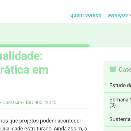
quem somos
serviços
alidade:
rática em
Cate
Estudo d
Semana M
 - Operação
ISO 9001:2015
(3)
Sustenta
emos que projetos podem acontecer
alidade estruturado. Ainda assim, a