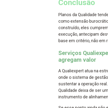
Conclusão
Planos da Qualidade tende
como extensão burocráti
construído, eles cumprem
execução, antecipam des
base em critério, não em 
Serviços Qualiexp
agregam valor
A Qualiexpert atua na est
onde o sistema de gestão p
sustentar a operação real
Qualidade deixa de ser u
instrumento de alinhament
Se esse ponto ainda não e