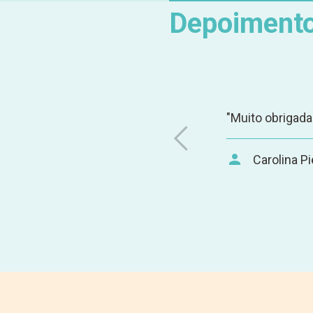
Depoiment
erno. Tem muitas coisas que eu
 bacana, gostei muito! Vou
nossos processos, pois gostei
"Muito obrigada
Carolina Pi