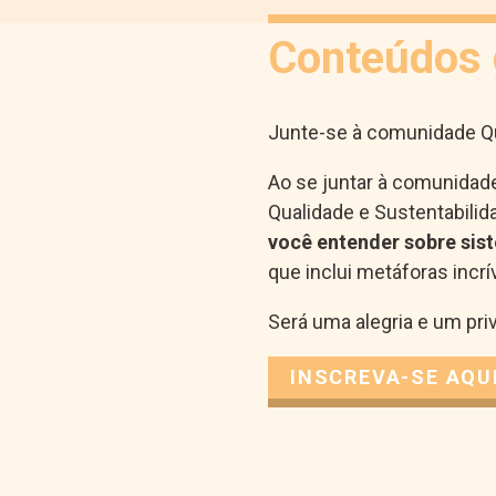
Conteúdos 
Junte-se à comunidade Qu
Ao se juntar à comunidad
Qualidade e Sustentabilid
você entender sobre sis
que inclui metáforas incr
Será uma alegria e um pr
INSCREVA-SE AQU
*
Email
*
indicates
required
Seu nome