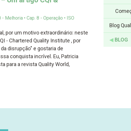
 – Um artigo CQI &
Começ
0 - Melhoria
Cap. 8 - Operação
ISO
Blog Qual
l, por um motivo extraordinário: neste
◀
BLOG
- Chartered Quality Institute , por
da disrupção" e gostaria de
a conquista incrível. Eu, Patricia
a para a revista Quality World,