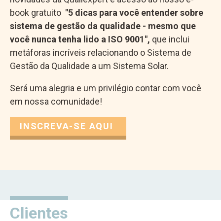
book gratuito
"5 dicas para você entender sobre
sistema de gestão da qualidade - mesmo que
você nunca tenha lido a ISO 9001",
que inclui
metáforas incríveis relacionando o Sistema de
Gestão da Qualidade a um Sistema Solar.
Será uma alegria e um privilégio contar com você
em nossa comunidade!
INSCREVA-SE AQUI
*
Email
*
Conteúdo
indicates
gratuito
required
Seu nome
Nome
Clientes