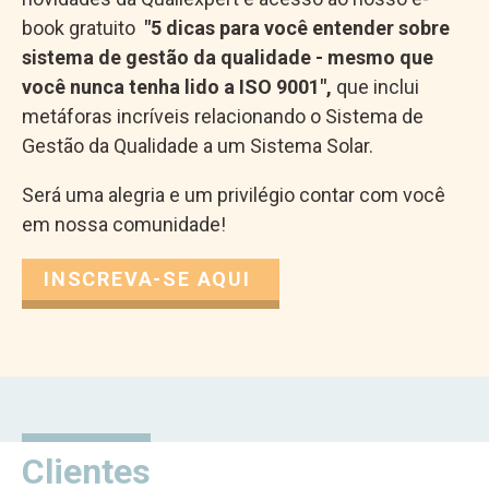
book gratuito
"5 dicas para você entender sobre
sistema de gestão da qualidade - mesmo que
você nunca tenha lido a ISO 9001",
que inclui
metáforas incríveis relacionando o Sistema de
Gestão da Qualidade a um Sistema Solar.
Será uma alegria e um privilégio contar com você
em nossa comunidade!
INSCREVA-SE AQUI
*
Email
*
Conteúdo
indicates
gratuito
required
Seu nome
Nome
Clientes